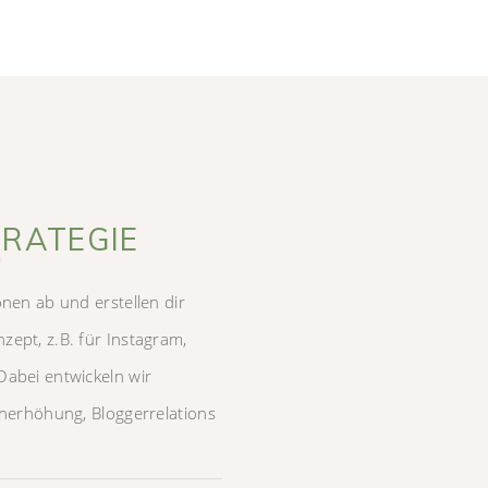
1
TRATEGIE
onen ab und erstellen dir
zept, z.B. für Instagram,
Dabei entwickeln wir
enerhöhung, Bloggerrelations