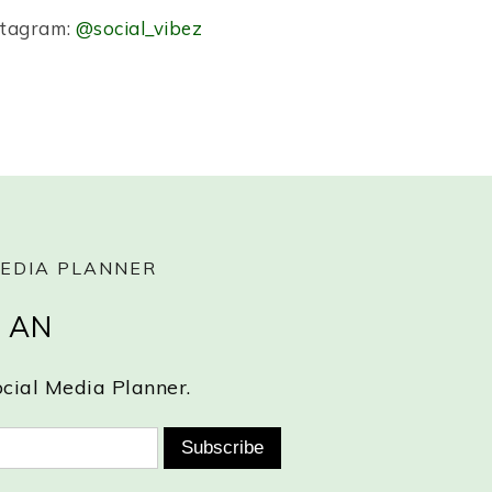
stagram:
@social_vibez
 MEDIA PLANNER
 AN
ocial Media Planner.