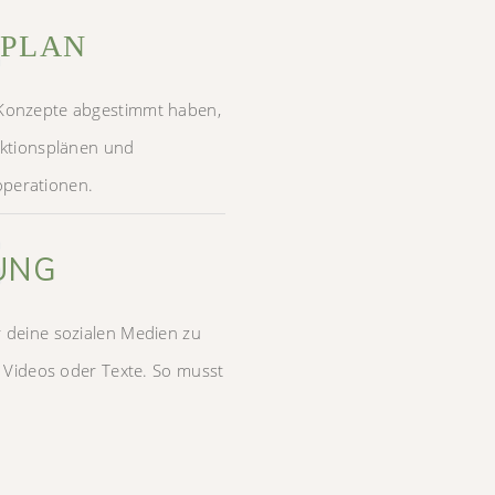
2
RPLAN
 Konzepte abgestimmt haben,
daktionsplänen und
operationen.
3
UNG
r deine sozialen Medien zu
r, Videos oder Texte. So musst